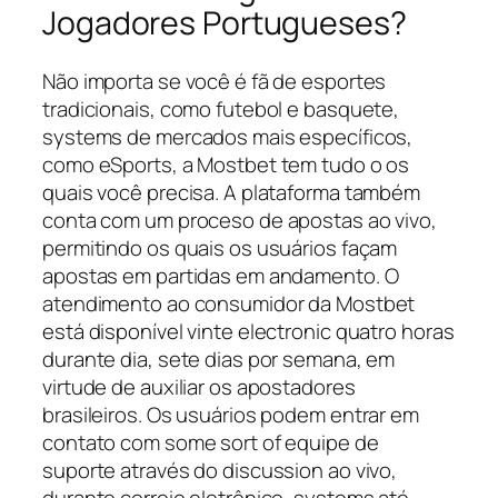
Jogadores Portugueses?
Não importa se você é fã de esportes
tradicionais, como futebol e basquete,
systems de mercados mais específicos,
como eSports, a Mostbet tem tudo o os
quais você precisa. A plataforma também
conta com um proceso de apostas ao vivo,
permitindo os quais os usuários façam
apostas em partidas em andamento. O
atendimento ao consumidor da Mostbet
está disponível vinte electronic quatro horas
durante dia, sete dias por semana, em
virtude de auxiliar os apostadores
brasileiros. Os usuários podem entrar em
contato com some sort of equipe de
suporte através do discussion ao vivo,
durante correio eletrônico, systems até