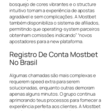
bosquejo de cores vibrantes e o structure
intuitivo tornam a experiência de apostas
agradável e sem complicações. A Mostbet
também disponibiliza o sistema de afiliados,
permitindo que operating-system parceiros
obtenham comissões indicando” “novos
apostadores para a new plataforma.
Registro De Conta Mostbet
No Brasil
Algumas chamadas são mais complexas e
requerem speed extra para serem
solucionadas, enquanto outras demoram
apenas alguns minutos. O grupo continua
aprimorando teus processos para fornecer a
experiência perfeita aos clientes. A Mostbet