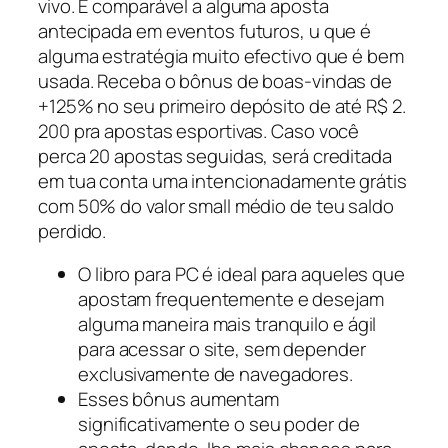
vivo. É comparável a alguma aposta
antecipada em eventos futuros, u que é
alguma estratégia muito efectivo que é bem
usada. Receba o bônus de boas-vindas de
+125% no seu primeiro depósito de até R$ 2.
200 pra apostas esportivas. Caso você
perca 20 apostas seguidas, será creditada
em tua conta uma intencionadamente grátis
com 50% do valor small médio de teu saldo
perdido.
O libro para PC é ideal para aqueles que
apostam frequentemente e desejam
alguma maneira mais tranquilo e ágil
para acessar o site, sem depender
exclusivamente de navegadores.
Esses bônus aumentam
significativamente o seu poder de