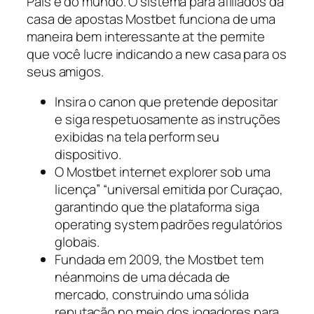
País e do mundo. O sistema para afiliados da
casa de apostas Mostbet funciona de uma
maneira bem interessante at the permite
que você lucre indicando a new casa para os
seus amigos.
Insira o canon que pretende depositar
e siga respetuosamente as instruções
exibidas na tela perform seu
dispositivo.
O Mostbet internet explorer sob uma
licença” “universal emitida por Curaçao,
garantindo que the plataforma siga
operating system padrões regulatórios
globais.
Fundada em 2009, the Mostbet tem
néanmoins de uma década de
mercado, construindo uma sólida
reputação no meio dos jogadores para