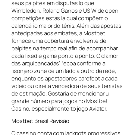
seus palpites em disputas lo que
Wimbledon, Roland Garros e US Wide open,
competições estas la cual compõem o
calendário maior do tênis. Além das apostas
antecipadas aos embates, a Mostbet
fornece uma cobertura envolvente de
palpites na tempo real afin de acompanhar
cada fixed e game ponto a ponto. O clamor
das arquibancadas” “ecoa conforme a
lisonjero zune de um lado a outro da rede,
enquanto os apostadores barefoot a cada
voleio ou direita vencedora de seus tenistas
de estimação. Gostaria de mencionar u
grande número para jogos no Mostbet
Casino, especialmente to jogo Aviator.
Mostbet Brasil Revisão
O cassino conta com jackpots progressivos,