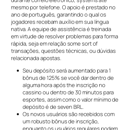
mesmo por telefone. O apoio é prestado no
ano de português, garantindo o qual os
jogadores recebam auxílio em sua língua
nativa. A equipe de assistência é treinada
em virtude de resolver problemas para forma
rápida, seja em relação some sort of
transações, questões técnicas, ou dúvidas
relacionada apostas.
Seu depósito será aumentado para 1
bônus de 125% se você dar dentro de
alguma hora após the inscrição no
cassino ou dentro de 30 minutos para
esportes, assim como o valor mínimo de
depósito é de seven BRL.
Os novos usuários são recebidos com
um robusto bônus de inscrição,
enquanto os usuários regulares podem