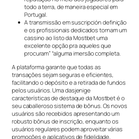
todo a terra, de maneira especial em
Portugal.
A transmissão em suscripción definição
e os profissionais dedicados tornam um
cassino ao listo da Mostbet uma
excelente opção pra aqueles que
procuram” “alguma imersão completa.
A plataforma garante que todas as
transações sejam seguras e eficientes,
facilitando o depósito e a retirada de fundos
pelos usuários. Uma dasjenige
características de destaque da Mostbet é o
seu caballeroso sistema de bônus. Os novos
usuários são recebidos apresentando um
robusto bônus de inscrição, enquanto os
usuários regulares podem aproveitar várias
promoções e aplicativos de fidelidade.