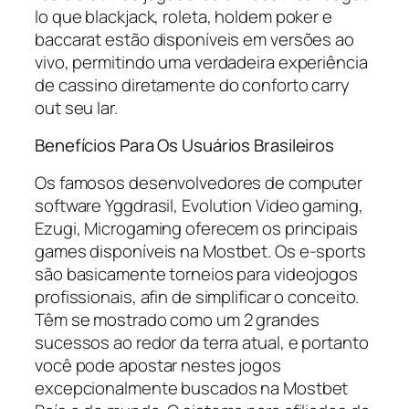
lo que blackjack, roleta, holdem poker e
baccarat estão disponíveis em versões ao
vivo, permitindo uma verdadeira experiência
de cassino diretamente do conforto carry
out seu lar.
Benefícios Para Os Usuários Brasileiros
Os famosos desenvolvedores de computer
software Yggdrasil, Evolution Video gaming,
Ezugi, Microgaming oferecem os principais
games disponíveis na Mostbet. Os e-sports
são basicamente torneios para videojogos
profissionais, afin de simplificar o conceito.
Têm se mostrado como um 2 grandes
sucessos ao redor da terra atual, e portanto
você pode apostar nestes jogos
excepcionalmente buscados na Mostbet