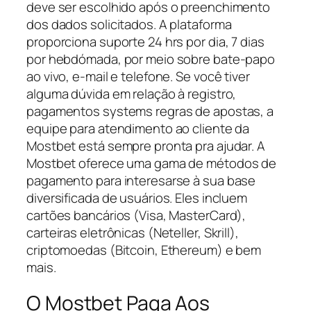
deve ser escolhido após o preenchimento
dos dados solicitados. A plataforma
proporciona suporte 24 hrs por dia, 7 dias
por hebdómada, por meio sobre bate-papo
ao vivo, e-mail e telefone. Se você tiver
alguma dúvida em relação à registro,
pagamentos systems regras de apostas, a
equipe para atendimento ao cliente da
Mostbet está sempre pronta pra ajudar. A
Mostbet oferece uma gama de métodos de
pagamento para interesarse à sua base
diversificada de usuários. Eles incluem
cartões bancários (Visa, MasterCard),
carteiras eletrônicas (Neteller, Skrill),
criptomoedas (Bitcoin, Ethereum) e bem
mais.
O Mostbet Paga Aos