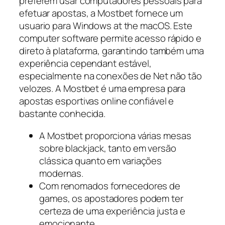
preferem usar computadores pessoais para
efetuar apostas, a Mostbet fornece um
usuario para Windows at the macOS. Este
computer software permite acesso rápido e
direto à plataforma, garantindo também uma
experiência cependant estável,
especialmente na conexões de Net não tão
velozes. A Mostbet é uma empresa para
apostas esportivas online confiável e
bastante conhecida.
A Mostbet proporciona várias mesas
sobre blackjack, tanto em versão
clássica quanto em variações
modernas.
Com renomados fornecedores de
games, os apostadores podem ter
certeza de uma experiência justa e
emocionante.